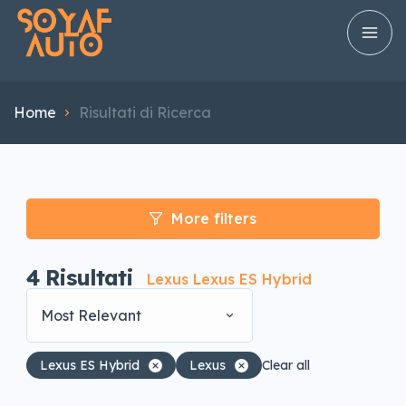
Home
Risultati di Ricerca
More filters
4
Risultati
Lexus Lexus ES Hybrid
Most Relevant
Lexus ES Hybrid
Lexus
Clear all