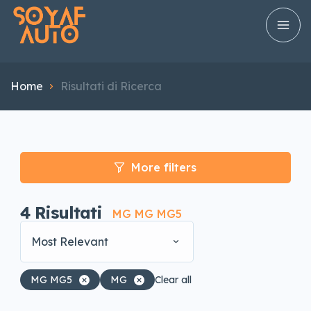
Home
Risultati di Ricerca
More filters
4
Risultati
MG MG MG5
Most Relevant
MG MG5
MG
Clear all