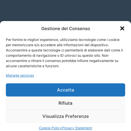
Porsche 911 Coupé Carrera Coupe’ T
Gestione del Consenso
138.313,00 €
Per fornire le migliori esperienze, utilizziamo tecnologie come i cookie
per memorizzare e/o accedere alle informazioni del dispositivo.
Acconsentire a queste tecnologie ci permetterà di elaborare dati come il
comportamento di navigazione o ID univoci su questo sito. Non
MG ZS 1.5 VTi-Tech Comfort
acconsentire o ritirare il consenso potrebbe influire negativamente su
17.540,00 €
alcune caratteristiche e funzioni.
Manage services
Skoda Enyaq iV 85 Clever
Accetta
58.300,00 €
Rifiuta
Visualizza Preferenze
© 2023 Soyaf Auto - Tutti i diritti riservati.
Cookie Policy
Privacy Statement