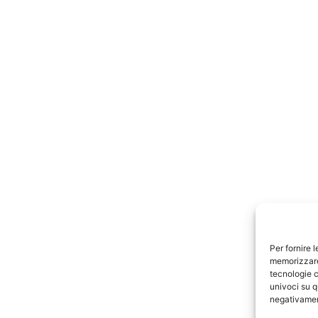
Per fornire 
memorizzare 
tecnologie c
univoci su q
negativament