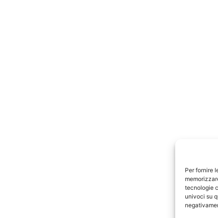
Per fornire 
memorizzare 
tecnologie c
univoci su q
negativament