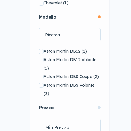
Chevrolet
(1)
Cupra
(26)
Modello
DS
(61)
Ferrari
(14)
FIAT
(20)
Ford
(43)
Aston Martin DB12
(1)
Honda
(1)
Aston Martin DB12 Volante
Hyundai
(18)
(1)
Jaguar
(56)
Aston Martin DBS Coupé
(2)
Jeep
(10)
Aston Martin DBS Volante
KIA
(32)
(2)
Koenigsegg
(1)
Aston Martin Nuova DBX
(2)
Lamborghini
(15)
Prezzo
Aston Martin Nuova
Lexus
(34)
Vantage
(3)
Lotus
(5)
Aston Martin Vantage
Maserati
(18)