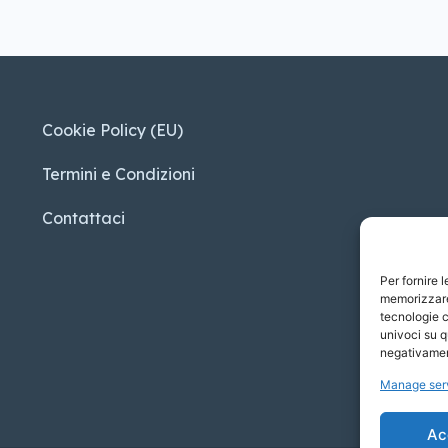
Cookie Policy (EU)
Termini e Condizioni
Contattaci
Per fornire 
memorizzare 
tecnologie c
univoci su q
negativament
Manage ser
Ac