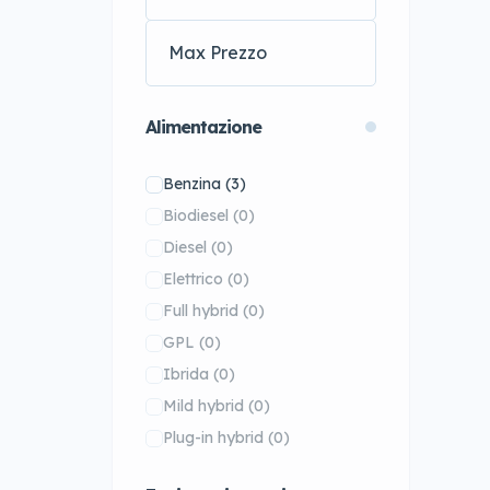
Roadster
(3)
Mazda
(1)
Aston Martin DB11
(0)
McLaren
(1)
Aston Martin DB11 Volante
Mercedes-Benz
(1)
(0)
MG
(22)
Alimentazione
MINI
(55)
Benzina
(3)
Nissan
(1)
Biodiesel
(0)
Opel
(3)
Diesel
(0)
Peugeot
(14)
Elettrico
(0)
Porsche
(72)
Full hybrid
(0)
Renault
(16)
GPL
(0)
Rolls-Royce
(6)
Ibrida
(0)
Skoda
(41)
Mild hybrid
(0)
Smart
(25)
Plug-in hybrid
(0)
Subaru
(6)
Tesla
(9)