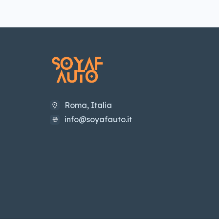
Vetri Oscurati
(3)
Roma, Italia
info@soyafauto.it