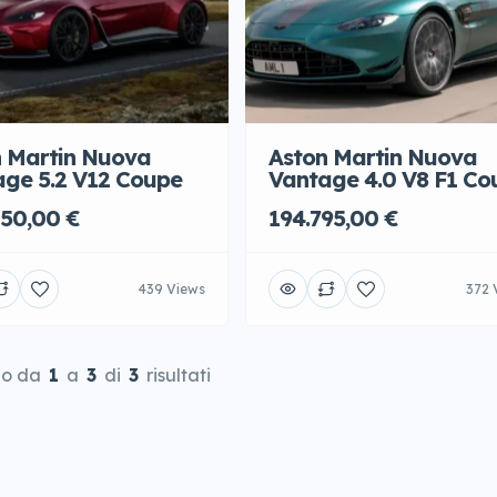
n Martin Nuova
Aston Martin Nuova
ge 5.2 V12 Coupe
Vantage 4.0 V8 F1 Co
50,00 €
194.795,00 €
439 Views
372 
do da
1
a
3
di
3
risultati