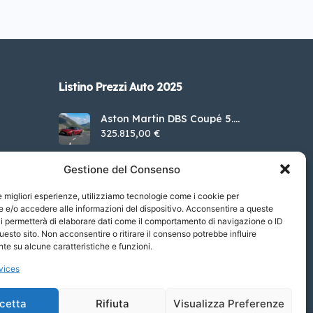
Listino Prezzi Auto 2025
Aston Martin DBS Coupé 5.2
V12
325.815,00 €
MINI MINI 5 porte Cooper
Gestione del Consenso
Resolute Edition auto
34.750,00 €
le migliori esperienze, utilizziamo tecnologie come i cookie per
Volkswagen Golf 1.0 TSI
e/o accedere alle informazioni del dispositivo. Acconsentire a queste
110cv EVO Life
29.600,00 €
i permetterà di elaborare dati come il comportamento di navigazione o ID
uesto sito. Non acconsentire o ritirare il consenso potrebbe influire
Porsche Cayenne Coupé 4.0
e su alcune caratteristiche e funzioni.
V8 Turbo E-Hybrid
186.071,00 €
vices
cetta
Rifiuta
Visualizza Preferenze