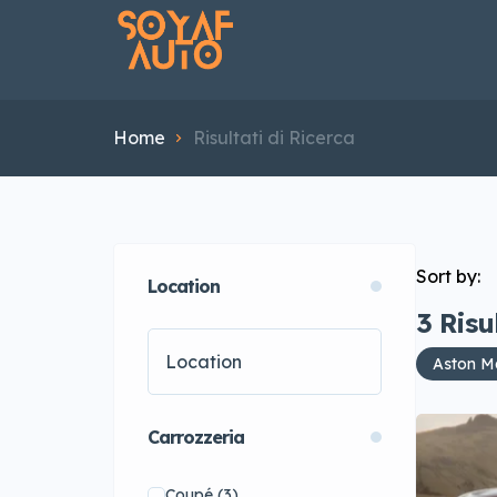
Home
Risultati di Ricerca
Sort by:
Location
3
Risu
Aston M
Carrozzeria
Coupé
(3)