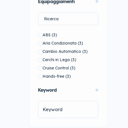
Equipaggiamenti
Toyota
(16)
Volkswagen
(9)
Audi
(0)
BMW
(0)
ABS
(3)
Dodge
(0)
Aria Condizionata
(3)
Land Rover
(0)
Cambio Automatico
(3)
Mitsubishi
(0)
Cerchi in Lega
(3)
Volvo
(0)
Cruise Control
(3)
Hands-free
(3)
Monitoraggio Angolo Cieco
Keyword
(3)
Navigatore Satellitare
(3)
Sedili in Pelle
(3)
Sedili Riscaldati
(3)
Sensori di Parcheggio
(3)