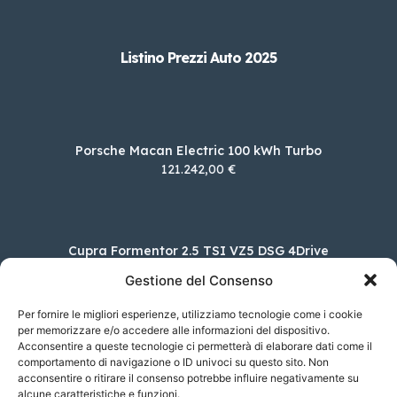
Listino Prezzi Auto 2025
Porsche Macan Electric 100 kWh Turbo
121.242,00 €
Cupra Formentor 2.5 TSI VZ5 DSG 4Drive
70.150,00 €
Gestione del Consenso
Per fornire le migliori esperienze, utilizziamo tecnologie come i cookie
per memorizzare e/o accedere alle informazioni del dispositivo.
Acconsentire a queste tecnologie ci permetterà di elaborare dati come il
MINI MINI 3 porte Cooper Essential
comportamento di navigazione o ID univoci su questo sito. Non
27.300,00 €
acconsentire o ritirare il consenso potrebbe influire negativamente su
alcune caratteristiche e funzioni.