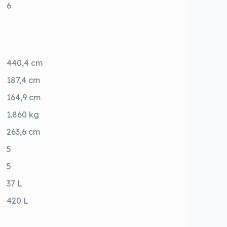
6
440,4 cm
187,4 cm
164,9 cm
1.860 kg
263,6 cm
5
5
37 L
420 L