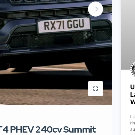
U
L
W
Li
ri
 T4 PHEV 240cv Summit
au