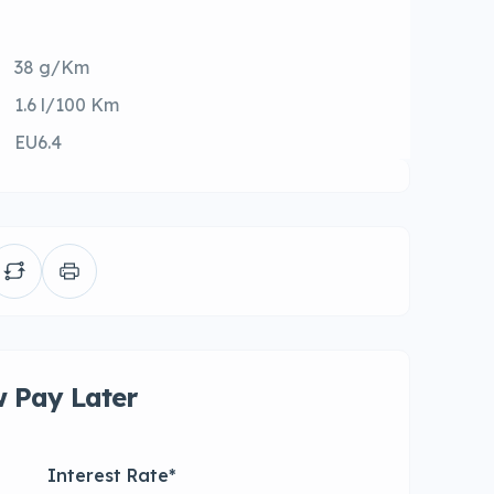
38 g/Km
1.6 l/100 Km
EU6.4
 Pay Later
Interest Rate
*