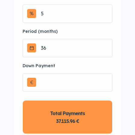
Period (months)
Down Payment
€
Total Payments
37.115.96 €