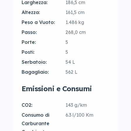
Larghezza:
186,5 cm
Altezza:
161,5 cm
Peso a Vuoto:
1.486 kg
Passo:
268,0 cm
Porte:
5
Posti:
5
Serbatoio:
54 L
Bagagliaio:
562 L
Emissioni e Consumi
CO2:
143 g/km
Consumo di
6.3 l/100 Km
Carburante