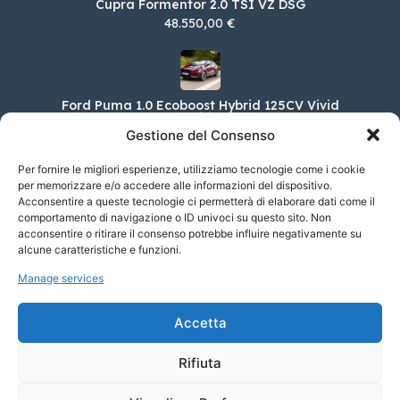
Cupra Formentor 2.0 TSI VZ DSG
48.550,00 €
Ford Puma 1.0 Ecoboost Hybrid 125CV Vivid
Ruby Edition Aut
Gestione del Consenso
33.700,00 €
Per fornire le migliori esperienze, utilizziamo tecnologie come i cookie
per memorizzare e/o accedere alle informazioni del dispositivo.
Acconsentire a queste tecnologie ci permetterà di elaborare dati come il
Porsche Taycan TURBO S
comportamento di navigazione o ID univoci su questo sito. Non
acconsentire o ritirare il consenso potrebbe influire negativamente su
217.467,00 €
alcune caratteristiche e funzioni.
Manage services
Subaru Forester 2.0 e-Boxer Free auto
Accetta
40.950,00 €
Rifiuta