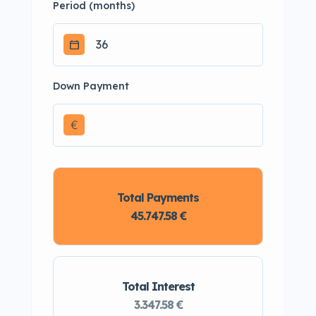
Period (months)
Down Payment
€
Total Payments
45.747.58 €
Total Interest
3.347.58 €