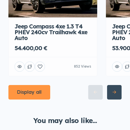
Jeep Compass 4xe 1.3 T4
Jeep C
PHEV 240cv Trailhawk 4xe
PHEV 
Auto
Auto
54.400,00 €
53.900
852 Views
Display all
You may also like...