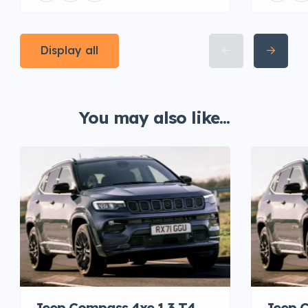
Display all
You may also like...
Jeep Compass 4xe 1.3 T4
Jeep C