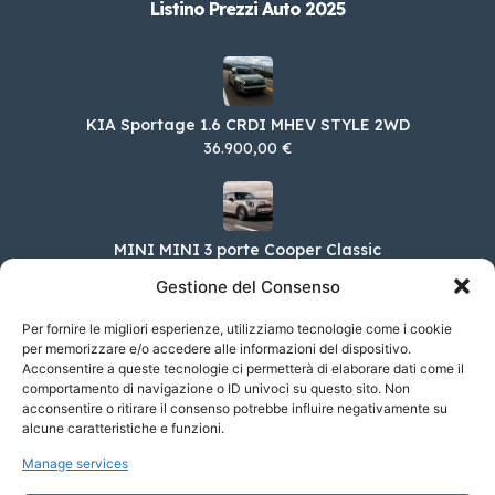
Listino Prezzi Auto 2025
KIA Sportage 1.6 CRDI MHEV STYLE 2WD
36.900,00 €
MINI MINI 3 porte Cooper Classic
28.200,00 €
Gestione del Consenso
Per fornire le migliori esperienze, utilizziamo tecnologie come i cookie
per memorizzare e/o accedere alle informazioni del dispositivo.
Acconsentire a queste tecnologie ci permetterà di elaborare dati come il
Lexus LS Hybrid 500h Executive MY24
comportamento di navigazione o ID univoci su questo sito. Non
123.000,00 €
acconsentire o ritirare il consenso potrebbe influire negativamente su
alcune caratteristiche e funzioni.
Manage services