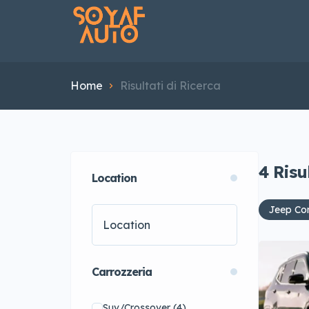
Home
Risultati di Ricerca
4
Risu
Location
Jeep Co
Carrozzeria
Suv/Crossover
(4)