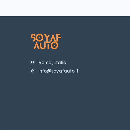
Monitoraggio Angolo Cieco
(4)
Navigatore Satellitare
(4)
Sedili in Pelle
(2)
Sedili Riscaldati
(4)
Sensori di Parcheggio
(4)
Telecamera
(2)
Roma, Italia
Tetto Panoramico
(3)
info@soyafauto.it
Tettuccio Apribile
(3)
Vetri Oscurati
(2)