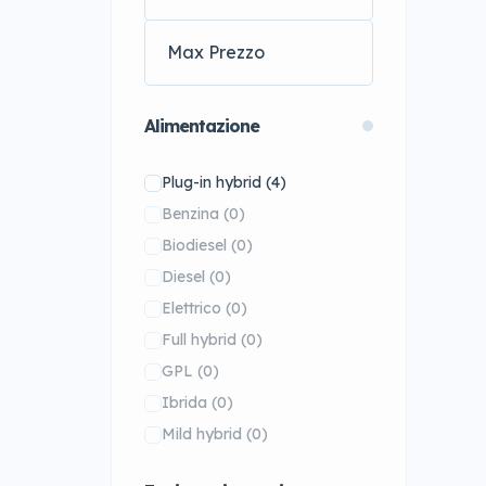
Jeep Wrangler 4xe
(0)
Mazda
(1)
Jeep Wrangler Unlimited
(0)
McLaren
(1)
Mercedes-Benz
(1)
MG
(22)
Alimentazione
MINI
(55)
Plug-in hybrid
(4)
Nissan
(1)
Benzina
(0)
Opel
(3)
Biodiesel
(0)
Peugeot
(14)
Diesel
(0)
Porsche
(72)
Elettrico
(0)
Renault
(16)
Full hybrid
(0)
Rolls-Royce
(6)
GPL
(0)
Skoda
(41)
Ibrida
(0)
Smart
(25)
Mild hybrid
(0)
Subaru
(6)
Tesla
(9)