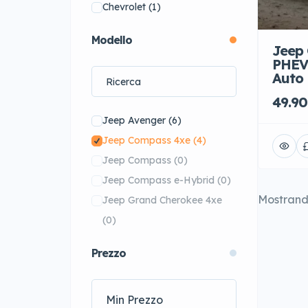
Chevrolet
(1)
Cupra
(26)
Modello
DS
(61)
Jeep 
PHEV 
Ferrari
(14)
Auto
FIAT
(20)
49.90
Ford
(43)
Jeep Avenger
(6)
Honda
(1)
Jeep Compass 4xe
(4)
Hyundai
(18)
Jeep Compass
(0)
Jaguar
(56)
Jeep Compass e-Hybrid
(0)
Jeep
(10)
Mostran
Jeep Grand Cherokee 4xe
KIA
(32)
(0)
Koenigsegg
(1)
Jeep Renegade
(0)
Lamborghini
(15)
Prezzo
Jeep Renegade 4xe
(0)
Lexus
(34)
Jeep Renegade e-Hybrid
(0)
Lotus
(5)
Jeep Wrangler
(0)
Maserati
(18)