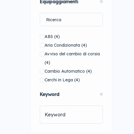
Equipaggiamenti
Toyota
(16)
Volkswagen
(9)
Audi
(0)
BMW
(0)
ABS
(4)
Dodge
(0)
Aria Condizionata
(4)
Land Rover
(0)
Avviso del cambio di corsia
Mitsubishi
(0)
(4)
Volvo
(0)
Cambio Automatico
(4)
Cerchi in Lega
(4)
Controllo automatico
Keyword
adattivo della velocità
(2)
Cruise Control
(4)
Frenata automatica di
emergenza
(4)
Hands-free
(4)