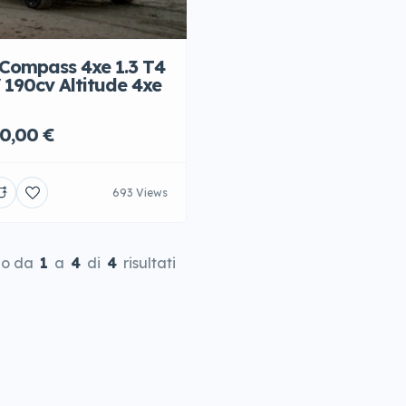
Compass 4xe 1.3 T4
190cv Altitude 4xe
0,00 €
693 Views
do da
1
a
4
di
4
risultati