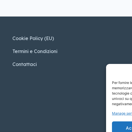
Cookie Policy (EU)
Termini e Condizioni
Contattaci
Per fornire 
memorizzare 
tecnologie c
univoci su q
negativament
Manage ser
Ac