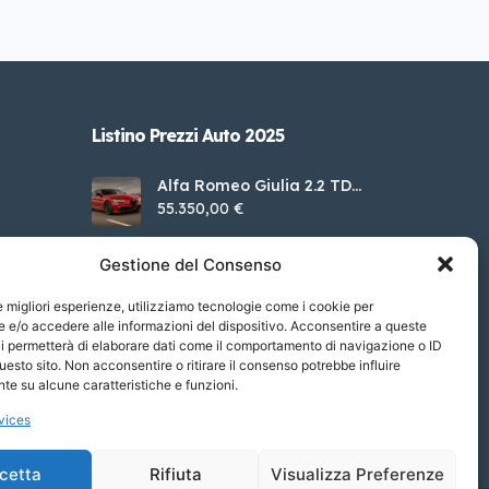
Listino Prezzi Auto 2025
Alfa Romeo Giulia 2.2 TD
160cv Veloce AT8
55.350,00 €
FIAT Nuova 500 Berlina
Gestione del Consenso
Elettrica Red 95cv
28.950,00 €
le migliori esperienze, utilizziamo tecnologie come i cookie per
Jaguar Nuova XF 2.0 250CV
e/o accedere alle informazioni del dispositivo. Acconsentire a queste
R-DYNAMIC SE AUTO
69.800,00 €
i permetterà di elaborare dati come il comportamento di navigazione o ID
uesto sito. Non acconsentire o ritirare il consenso potrebbe influire
MG ZS EV 51 Kwh Luxury
e su alcune caratteristiche e funzioni.
35.990,00 €
vices
cetta
Rifiuta
Visualizza Preferenze