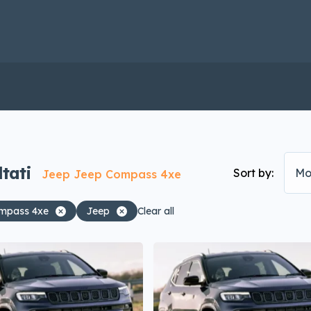
ltati
Sort by:
Mo
Jeep Jeep Compass 4xe
mpass 4xe
Jeep
Clear all