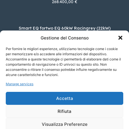
268.400,00 €
Smart EQ fortwo EQ 60kW Racingrey (22kW)
30.696,00 €
Gestione del Consenso
Per fornire le migliori esperienze, utilizziamo tecnologie come i cookie
per memorizzare e/o accedere alle informazioni del dispositivo.
Acconsentire a queste tecnologie ci permetterà di elaborare dati come il
Cupra Formentor 2.5 TSI VZ5 DSG 4Drive
comportamento di navigazione o ID univoci su questo sito. Non
70.150,00 €
acconsentire o ritirare il consenso potrebbe influire negativamente su
alcune caratteristiche e funzioni.
Manage services
KIA Sportage 1.6 TGDI HEV GT-LINE 2WD
AUTO
Accetta
41.650,00 €
Rifiuta
Visualizza Preferenze