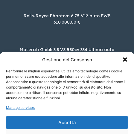
Rolls-Royce Phantom 6.75 V12 auto EWB
610.000,00 €
Maserati Ghibli 3.8 V8 580cv 334 Ultima auto
196.800,00 €
Gestione del Consenso
Per fornire le migliori esperienze, utilizziamo tecnologie come i cookie
per memorizzare e/o accedere alle informazioni del dispositivo.
Acconsentire a queste tecnologie ci permetterà di elaborare dati come il
MINI MINI 3 porte Cooper S Yours auto
comportamento di navigazione o ID univoci su questo sito. Non
37.150,00 €
acconsentire o ritirare il consenso potrebbe influire negativamente su
alcune caratteristiche e funzioni.
Manage services
Alfa Romeo Tonale 1.5 160cv Hybrid TCT7
Sprint
Accetta
41.150,00 €