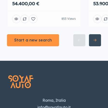
54.400,00 €
53.900
853 Views
Start a new search
Roma, Italia
info@soyafauto.it