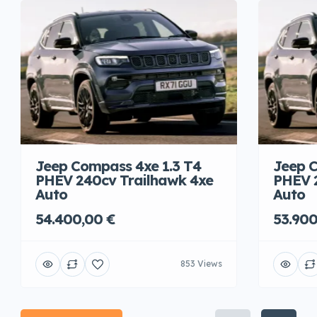
Jeep Compass 4xe 1.3 T4
Jeep C
PHEV 240cv Trailhawk 4xe
PHEV 
Auto
Auto
54.400,00 €
53.900
853 Views