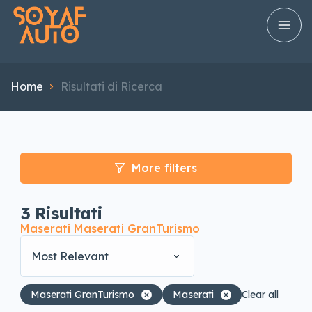
Home
Risultati di Ricerca
More filters
3
Risultati
Maserati Maserati GranTurismo
Most Relevant
Maserati GranTurismo
Maserati
Clear all