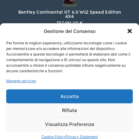
Bentley Continental GT 6.0 W12 Speed Edition
4X4
357.491,00 €
Gestione del Consenso
Per fornire le migliori esperienze, utilizziamo tecnologie come i cookie
per memorizzare e/o accedere alle informazioni del dispositivo.
Renault Nuova Clio 1.6 E-TECH full hyb. 107KW
Acconsentire a queste tecnologie ci permetterà di elaborare dati come il
ESPRIT ALPINE
comportamento di navigazione o ID univoci su questo sito. Non
26.550,00 €
acconsentire o ritirare il consenso potrebbe influire negativamente su
alcune caratteristiche e funzioni.
Manage services
FIAT Panda Cross 1.0 FireFly 70cv S&S Hybrid
Cross
Accetta
18.500,00 €
Rifiuta
Visualizza Preferenze
© 2023 Soyaf Auto - Tutti i diritti riservati.
Cookie Policy
Privacy Statement