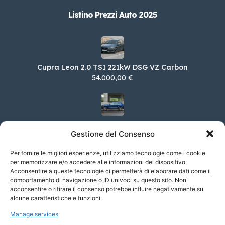
Listino Prezzi Auto 2025
Cupra Leon 2.0 TSI 221kW DSG VZ Carbon
54.000,00 €
Porsche Macan 2.0 T
Gestione del Consenso
79.086,00 €
Per fornire le migliori esperienze, utilizziamo tecnologie come i cookie
per memorizzare e/o accedere alle informazioni del dispositivo.
Acconsentire a queste tecnologie ci permetterà di elaborare dati come il
Bentley Flying Spur 2.9 V6 Hybrid Azure
comportamento di navigazione o ID univoci su questo sito. Non
acconsentire o ritirare il consenso potrebbe influire negativamente su
268.400,00 €
alcune caratteristiche e funzioni.
Manage services