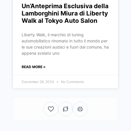
Un’Anteprima Esclusiva della
Lamborghini Miura di Liberty
Walk al Tokyo Auto Salon
Liberty Walk, il marchio di tuning
automobilistico rinomato in tutto il mondo per
le sue creazioni audaci e fuori dal comune, ha
appena svelato uno
READ MORE »
December 28, 2024
No Comments