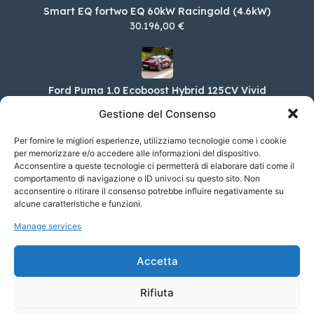
Smart EQ fortwo EQ 60kW Racingold (4.6kW)
30.196,00 €
Ford Puma 1.0 Ecoboost Hybrid 125CV Vivid
Gestione del Consenso
Ruby Edition Aut
33.700,00 €
Per fornire le migliori esperienze, utilizziamo tecnologie come i cookie
per memorizzare e/o accedere alle informazioni del dispositivo.
Acconsentire a queste tecnologie ci permetterà di elaborare dati come il
comportamento di navigazione o ID univoci su questo sito. Non
acconsentire o ritirare il consenso potrebbe influire negativamente su
MG Marvel R Marvel R Performance
alcune caratteristiche e funzioni.
52.690,00 €
Manage services
Accetta
Renault Nuova Clio 1.0 TCE 74KW GPL TECHNO
20.750,00 €
Rifiuta