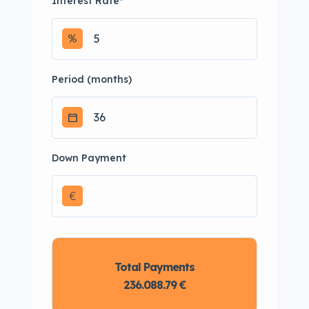
Interest Rate
*
Period (months)
Down Payment
€
Total Payments
236.088.79 €