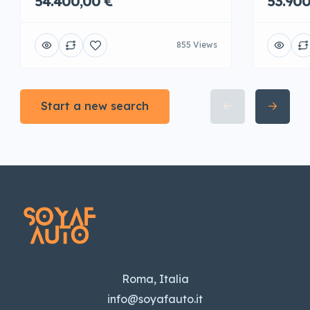
54.400,00 €
53.900
855 Views
Start a new search
Roma, Italia
info@soyafauto.it