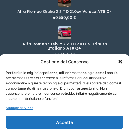
Alfa Romeo Giulia 2.2 TD 210cv Veloce AT8 Q4
60.350,00 €
Alfa Romeo Stelvio 2.2 TD 210 CV Tributo
Italiano AT8 Q4
69.950,00 €
Gestione del Consenso
Per fornire le migliori esperienze, utilizziamo tecnologie come i cookie
per memorizzare e/o accedere alle informazioni del dispositivo.
Jaguar Nuova XF 2.0 250CV R-DYNAMIC HSE
Acconsentire a queste tecnologie ci permetterà di elaborare dati come il
AUTO
comportamento di navigazione o ID univoci su questo sito. Non
76.300,00 €
acconsentire o ritirare il consenso potrebbe influire negativamente su
alcune caratteristiche e funzioni.
Manage services
FIAT Nuova 500 Cabrio Elettrica La Prima
118cv
Accetta
40.950,00 €