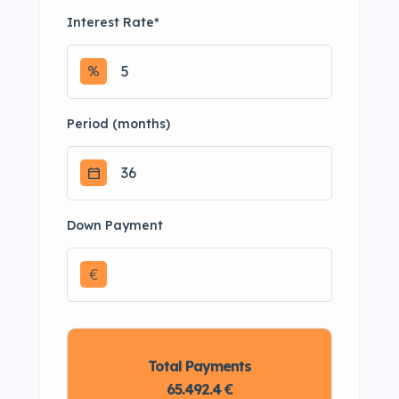
Interest Rate
*
Period (months)
Down Payment
€
Total Payments
65.492.4 €