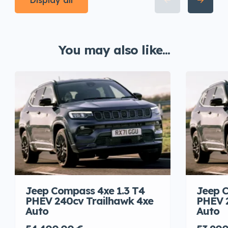
Display all
You may also like...
Jeep Compass 4xe 1.3 T4
Jeep C
PHEV 240cv Trailhawk 4xe
PHEV 
Auto
Auto