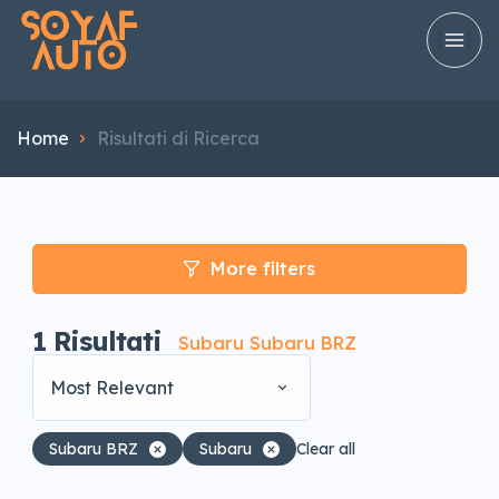
Home
Risultati di Ricerca
More filters
1
Risultati
Subaru Subaru BRZ
Most Relevant
Subaru BRZ
Subaru
Clear all