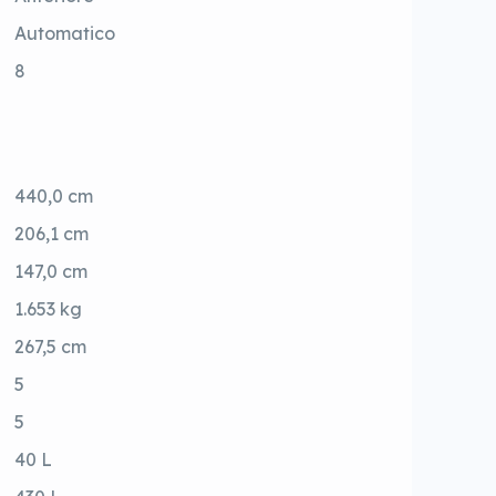
Automatico
8
440,0 cm
206,1 cm
147,0 cm
1.653 kg
267,5 cm
5
5
40 L