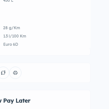
430 L
28 g/Km
1.3 l/100 Km
Euro 6D
 Pay Later