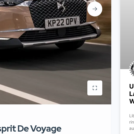
U
L
W
Li
ri
sprit De Voyage
au