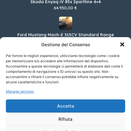
Skoda Enyaq iV 85x Sportline 4×4
64.950,00 €
Ford Mustang Mach-E 315CV Standard Range
Premium AWD
Gestione del Consenso
67.150,00 €
Per fornire le migliori esperienze, utilizziamo tecnologie come i cookie
per memorizzare e/o accedere alle informazioni del dispositivo.
Acconsentire a queste tecnologie ci permetterà di elaborare dati come il
comportamento di navigazione o ID univoci su questo sito. Non
Skoda Enyaq Coupé iV RS Max 4×4
acconsentire o ritirare il consenso potrebbe influire negativamente su
69.150,00 €
alcune caratteristiche e funzioni.
Manage services
Bentley Bentayga 4.0 V8 auto
Accetta
218.370,00 €
Rifiuta