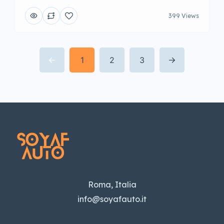
399 Views
1
2
3
Roma, Italia
info@soyafauto.it