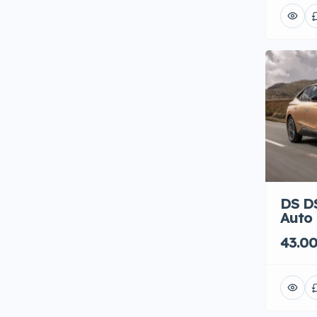
Sedili in Pelle
(151)
Sedili Riscaldati
(261)
Sensori di Parcheggio
(277)
Telecamera
(122)
Tetto Panoramico
(115)
Tettuccio Apribile
(120)
Vetri Oscurati
(178)
DS DS
Auto 
43.00