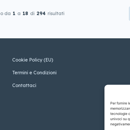
do da
1
a
18
di
294
risultati
Cookie Policy (EU)
Termini e Condizioni
Contattaci
Per fornire 
memorizzare 
tecnologie c
univoci su q
negativament