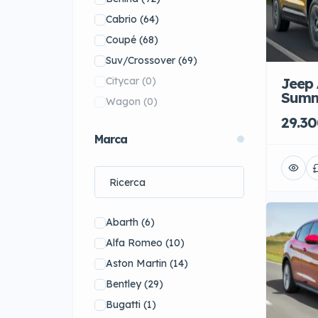
Cabrio
(64)
Coupé
(68)
Suv/Crossover
(69)
Citycar
(0)
Jeep 
Summ
Wagon
(0)
29.30
Marca
Abarth
(6)
Alfa Romeo
(10)
Aston Martin
(14)
Bentley
(29)
Bugatti
(1)