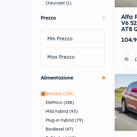
Chevrolet
(1)
Cupra
(14)
Alfa 
Prezzo
DS
(15)
V6 52
AT8 
Ferrari
(7)
104.9
Ford
(11)
Honda
(1)
Jaguar
(17)
Jeep
(3)
Lamborghini
(15)
Alimentazione
Lexus
(5)
Lotus
(2)
Benzina
(294)
Maserati
(11)
Elettrico
(188)
McLaren
(1)
Mild hybrid
(93)
Mercedes-Benz
(1)
Plug-in hybrid
(79)
MG
(4)
Biodiesel
(47)
MINI
(46)