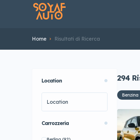
Home
Risultati di Ricerca
294
Ri
Location
Benzina
Carrozzeria
Berlina
(92)