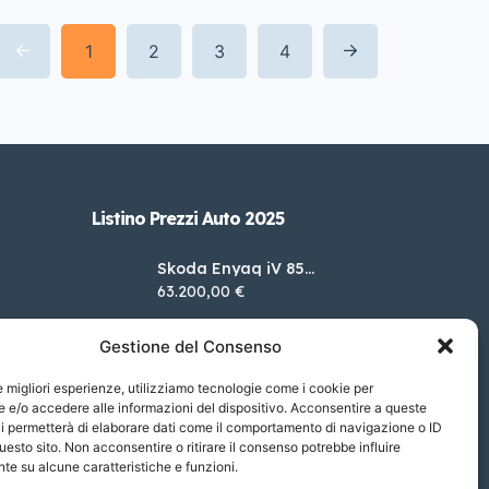
1
2
3
4
Listino Prezzi Auto 2025
Skoda Enyaq iV 85
Advanced
63.200,00 €
DS DS 4 E-Tense 225 Cross
Gestione del Consenso
Trocadero
47.800,00 €
le migliori esperienze, utilizziamo tecnologie come i cookie per
Lexus UX Hybrid UX Hybrid
e/o accedere alle informazioni del dispositivo. Acconsentire a queste
F-Sport 2WD MY24
53.500,00 €
i permetterà di elaborare dati come il comportamento di navigazione o ID
uesto sito. Non acconsentire o ritirare il consenso potrebbe influire
Bentley Continental GT 4.0
e su alcune caratteristiche e funzioni.
V8 S 4X4
265.632,00 €