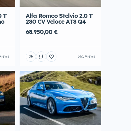
0 T
Alfa Romeo Stelvio 2.0 T
no
280 CV Veloce AT8 Q4
68.950,00 €
Views
361 Views