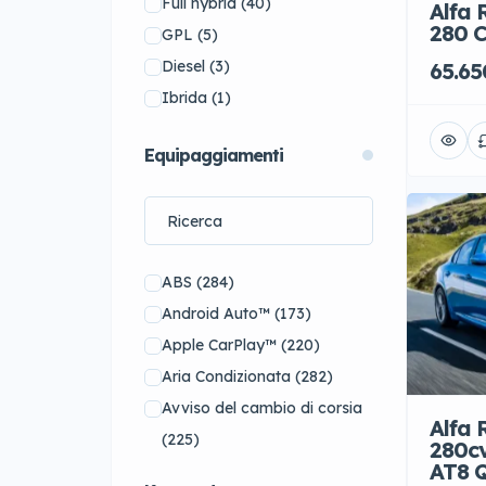
Full hybrid
(40)
Alfa 
Peugeot
(4)
280 C
GPL
(5)
Porsche
(50)
Diesel
(3)
65.65
Renault
(4)
Ibrida
(1)
Rolls-Royce
(6)
Equipaggiamenti
Subaru
(1)
Toyota
(8)
Volkswagen
(7)
Audi
(0)
BMW
(0)
ABS
(284)
Dodge
(0)
Android Auto™
(173)
FIAT
(0)
Apple CarPlay™
(220)
Hyundai
(0)
Aria Condizionata
(282)
KIA
(0)
Avviso del cambio di corsia
Alfa 
Koenigsegg
(0)
(225)
280cv
AT8 
Land Rover
(0)
Cambio Automatico
(232)