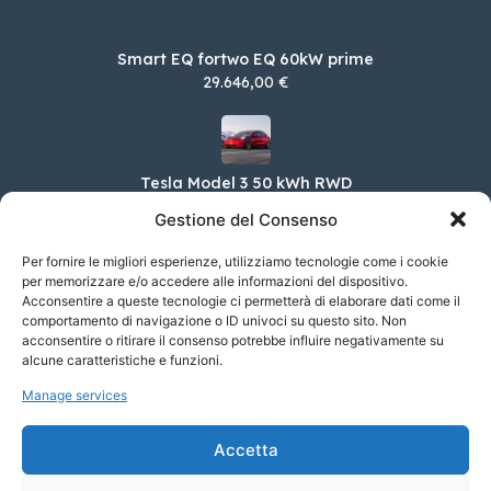
Smart EQ fortwo EQ 60kW prime
29.646,00 €
Tesla Model 3 50 kWh RWD
43.470,00 €
Gestione del Consenso
Per fornire le migliori esperienze, utilizziamo tecnologie come i cookie
per memorizzare e/o accedere alle informazioni del dispositivo.
Acconsentire a queste tecnologie ci permetterà di elaborare dati come il
Alfa Romeo Tonale 1.5 160cv Hybrid TCT7
Tributo Italiano
comportamento di navigazione o ID univoci su questo sito. Non
acconsentire o ritirare il consenso potrebbe influire negativamente su
50.150,00 €
alcune caratteristiche e funzioni.
Manage services
FIAT 500C Hybrid 1.0 70cv Ibrido Dolcevita
Accetta
22.700,00 €