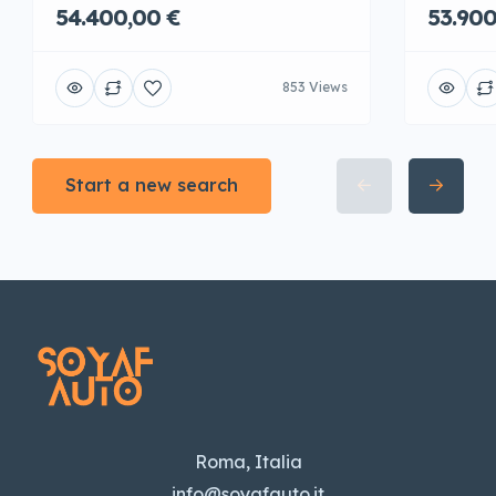
54.400,00 €
53.900
853 Views
Start a new search
Roma, Italia
info@soyafauto.it