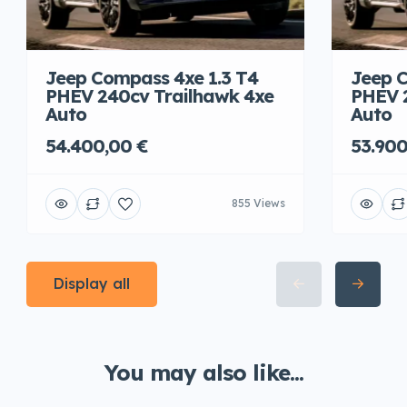
Jeep Compass 4xe 1.3 T4
Jeep C
PHEV 240cv Trailhawk 4xe
PHEV 
Auto
Auto
54.400,00 €
53.900
855 Views
Display all
You may also like...