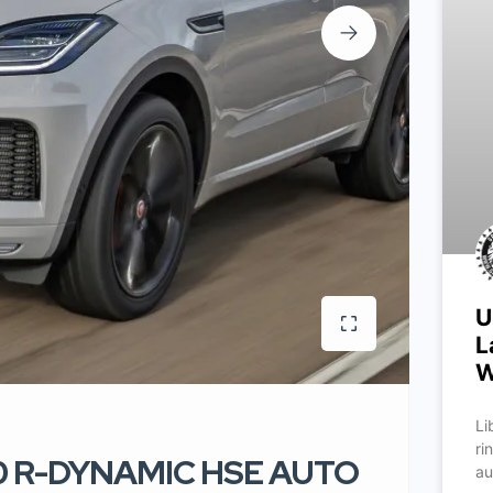
U
L
W
Li
ri
50 R-DYNAMIC HSE AUTO
au