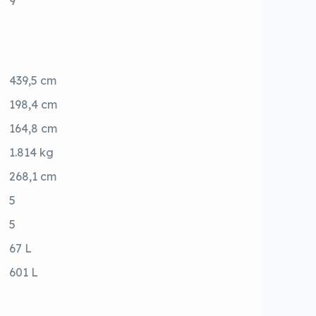
9
439,5 cm
198,4 cm
164,8 cm
1.814 kg
268,1 cm
5
5
67 L
601 L