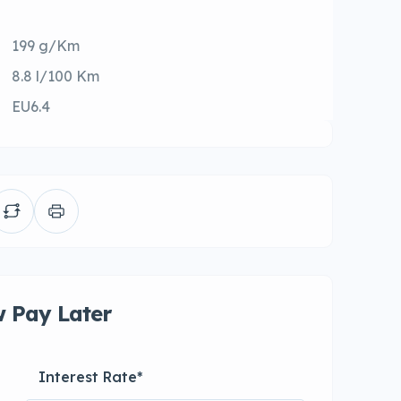
199 g/Km
8.8 l/100 Km
EU6.4
 Pay Later
Interest Rate
*