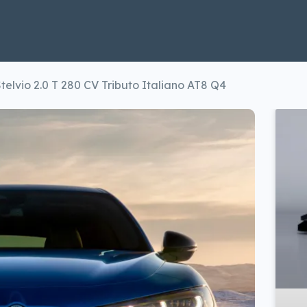
elvio 2.0 T 280 CV Tributo Italiano AT8 Q4