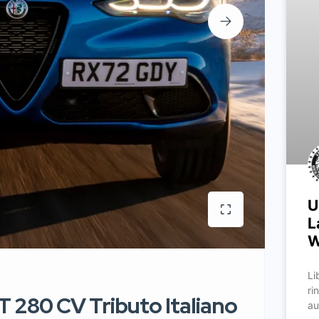
U
L
W
Li
ri
T 280 CV Tributo Italiano
au