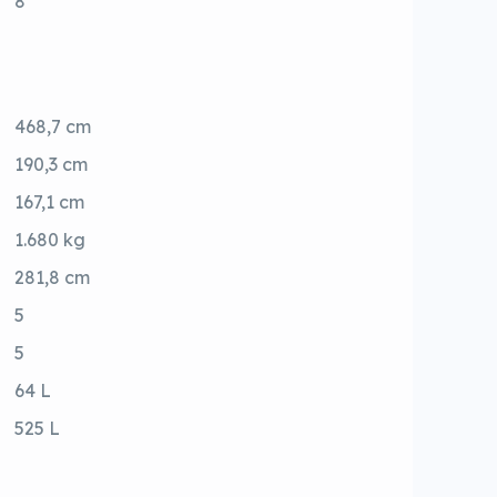
8
468,7 cm
190,3 cm
167,1 cm
1.680 kg
281,8 cm
5
5
64 L
525 L