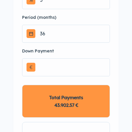
Period (months)
Down Payment
€
Total Payments
43.902.57 €