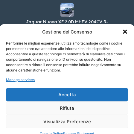
Jaguar Nuova XF 2.0D MHEV 204CV R-
DYNAMIC HSE AUTO 4WD
Gestione del Consenso
77.300,00 €
Per fornire le migliori esperienze, utilizziamo tecnologie come i cookie
per memorizzare e/o accedere alle informazioni del dispositivo.
Acconsentire a queste tecnologie ci permetterà di elaborare dati come il
Toyota Supra GR 2.0B Sport AT
comportamento di navigazione o ID univoci su questo sito. Non
acconsentire o ritirare il consenso potrebbe influire negativamente su
61.200,00 €
alcune caratteristiche e funzioni.
Manage services
Skoda Enyaq Coupé iV 85 Sportline Advanced
Accetta
65.750,00 €
Rifiuta
Visualizza Preferenze
© 2023 Soyaf Auto - Tutti i diritti riservati.
Cookie Policy
Privacy Statement