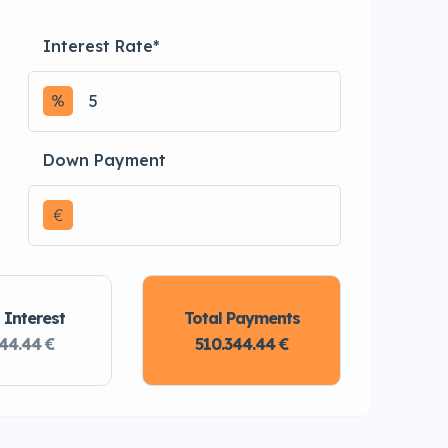
Interest Rate
*
Down Payment
€
 Interest
Total Payments
344.44 €
510.344.44 €