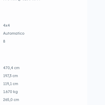
4x4
Automatico
8
470,4 cm
197,3 cm
119,1 cm
1.670 kg
265,0 cm