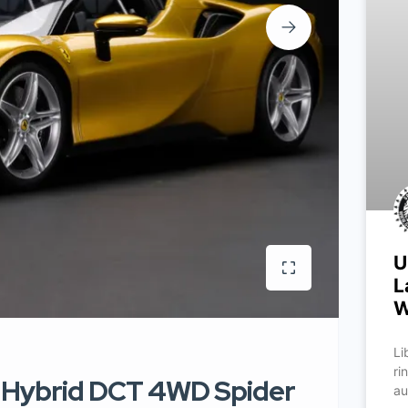
U
L
W
Li
ri
0 Hybrid DCT 4WD Spider
au