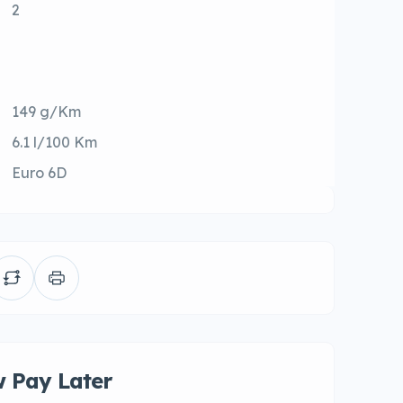
2
149 g/Km
6.1 l/100 Km
Euro 6D
 Pay Later