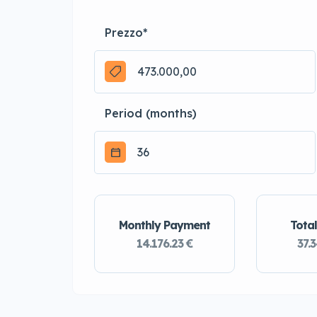
Prezzo
*
Period (months)
Monthly Payment
Total
14.176.23 €
37.