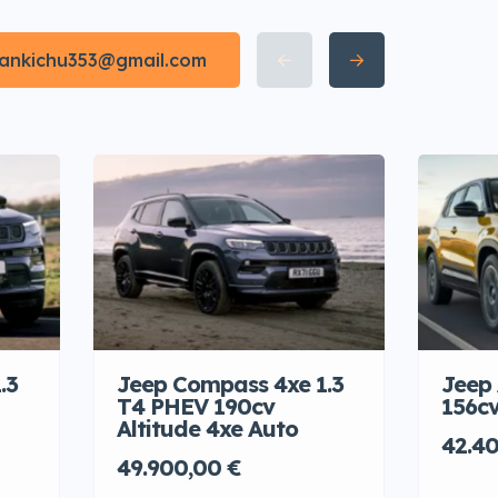
irankichu353@gmail.com
.3
Jeep Compass 4xe 1.3
Jeep
T4 PHEV 190cv
156c
Altitude 4xe Auto
42.4
49.900,00 €