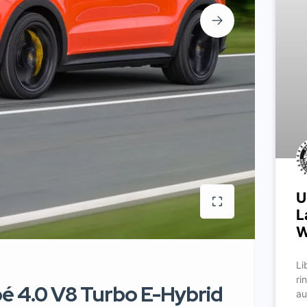
U
L
W
Li
ri
 4.0 V8 Turbo E-Hybrid
au