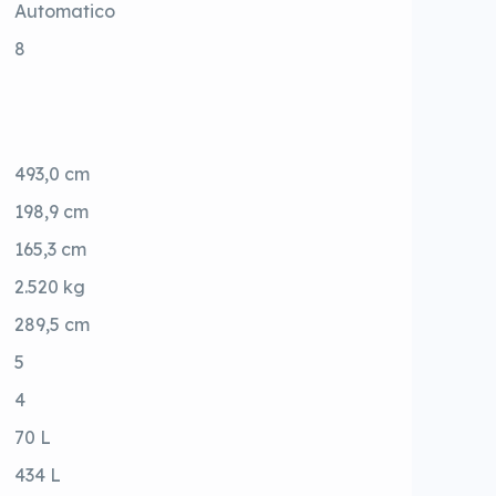
Automatico
8
493,0 cm
198,9 cm
165,3 cm
2.520 kg
289,5 cm
5
4
70 L
434 L