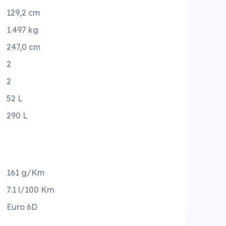
129,2 cm
1.497 kg
247,0 cm
2
2
52 L
290 L
161 g/Km
7.1 l/100 Km
Euro 6D