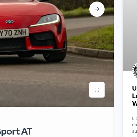
U
L
W
Li
ri
Sport AT
au