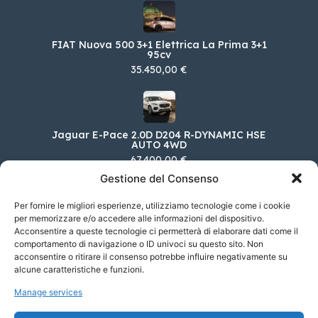
FIAT Nuova 500 3+1 Elettrica La Prima 3+1
95cv
35.450,00 €
Jaguar E-Pace 2.0D D204 R-DYNAMIC HSE
AUTO 4WD
67.400,00 €
Gestione del Consenso
Per fornire le migliori esperienze, utilizziamo tecnologie come i cookie
per memorizzare e/o accedere alle informazioni del dispositivo.
Toyota Nuova GR86 2.4B (234 CV) PREMIUM
Acconsentire a queste tecnologie ci permetterà di elaborare dati come il
SPORT A/T
comportamento di navigazione o ID univoci su questo sito. Non
41.750,00 €
acconsentire o ritirare il consenso potrebbe influire negativamente su
alcune caratteristiche e funzioni.
Manage services
MINI MINI 5 porte Cooper S Resolute Edition