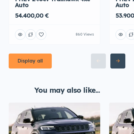
Auto
Auto
54.400,00 €
53.900
860 Views
Display all
You may also like...