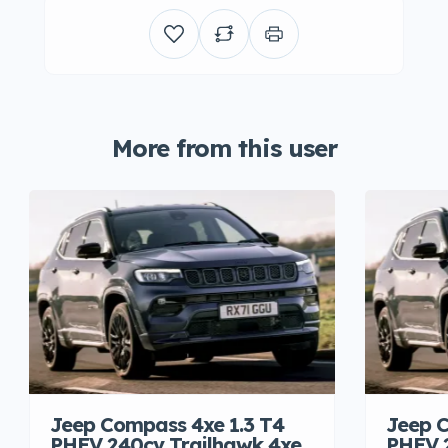
More from this user
Jeep Compass 4xe 1.3 T4
Jeep C
PHEV 240cv Trailhawk 4xe
PHEV 