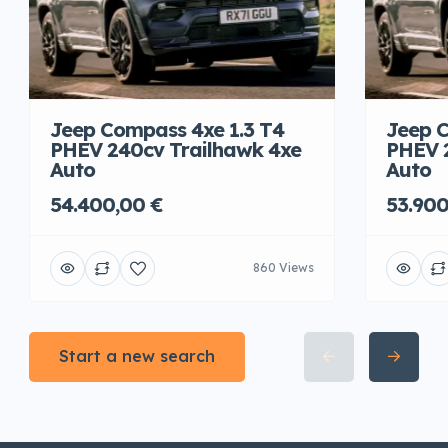
Jeep Compass 4xe 1.3 T4
Jeep C
PHEV 240cv Trailhawk 4xe
PHEV 
Auto
Auto
54.400,00 €
53.900
860 Views
Start a new search