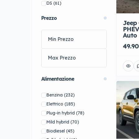
DS
(61)
Ferrari
(13)
Prezzo
FIAT
(14)
Jeep 
PHEV 
Ford
(25)
Auto
Hyundai
(18)
49.90
Jaguar
(55)
Jeep
(7)
KIA
(24)
Lamborghini
(12)
Alimentazione
Lexus
(34)
Lotus
(4)
Benzina
(232)
Maserati
(17)
Elettrico
(185)
MG
(19)
Plug-in hybrid
(78)
MINI
(54)
Mild hybrid
(70)
Nissan
(1)
Biodiesel
(45)
Opel
(3)