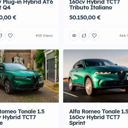
 Plug-in Hybrid AT6
160cv Hybrid TCT7
t Q4
Tributo Italiano
0,00 €
50.150,00 €
405 Views
466 
Romeo Tonale 1.5
Alfa Romeo Tonale 1.
v Hybrid TCT7
160cv Hybrid TCT7
e
Sprint