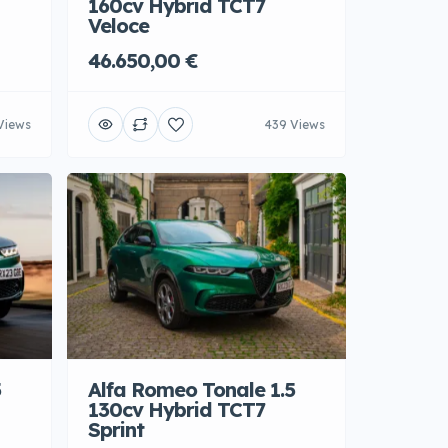
160cv Hybrid TCT7
Veloce
46.650,00 €
Views
439 Views
5
Alfa Romeo Tonale 1.5
130cv Hybrid TCT7
Sprint