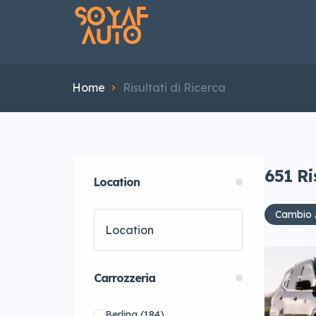
Home
Risultati di Ricerca
651
Ri
Location
Cambio 
Carrozzeria
Berlina
(184)