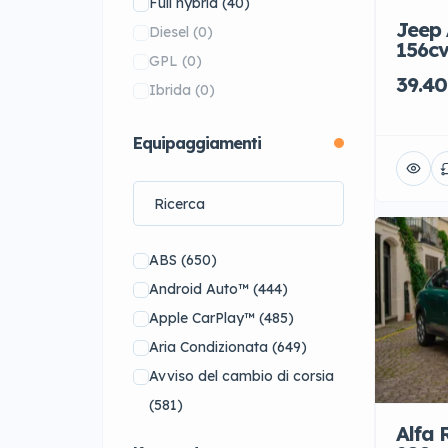
Full hybrid
(40)
Peugeot
(10)
Jeep
Diesel
(0)
156cv
Porsche
(58)
GPL
(0)
39.40
Renault
(9)
Ibrida
(0)
Rolls-Royce
(5)
Equipaggiamenti
Skoda
(40)
Smart
(25)
Subaru
(5)
Tesla
(9)
Toyota
(10)
ABS
(650)
Volkswagen
(4)
Android Auto™
(444)
Audi
(0)
Apple CarPlay™
(485)
BMW
(0)
Aria Condizionata
(649)
Bugatti
(0)
Avviso del cambio di corsia
Chevrolet
(0)
(581)
Alfa 
Dodge
(0)
Cambio Automatico
(651)