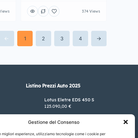
Views
374 Views
1
2
3
4
Listino Prezzi Auto 2025
Lotus Eletre EDS 450 S
125.090,00 €
Ford Nuova Fiesta 1.0
Gestione del Consenso
EcoBoost Hybrid 125CV ST-
24.750,00 €
Line
le migliori esperienze, utilizziamo tecnologie come i cookie per