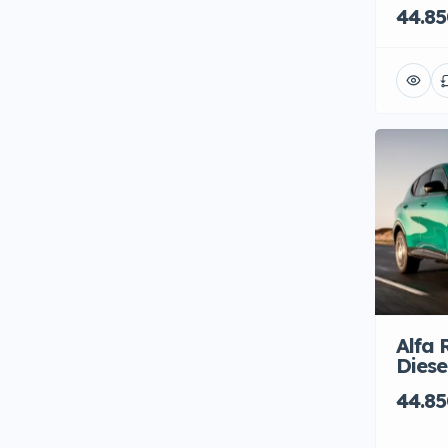
Ricarica rapida
(152)
44.85
Run Flat
(93)
Sedili in Pelle
(322)
Sedili Riscaldati
(591)
Sensori di Parcheggio
(637)
Telecamera
(276)
Tetto Panoramico
(351)
Tettuccio Apribile
(306)
Vetri Oscurati
(481)
Alfa 
Diese
44.85