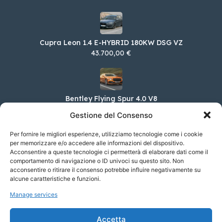
Cupra Leon 1.4 E-HYBRID 180KW DSG VZ
43.700,00 €
Bentley Flying Spur 4.0 V8
222.778,00 €
Gestione del Consenso
Per fornire le migliori esperienze, utilizziamo tecnologie come i cookie
per memorizzare e/o accedere alle informazioni del dispositivo.
Acconsentire a queste tecnologie ci permetterà di elaborare dati come il
DS DS 7 E-Tense E-Tense 4×4 Automatica
comportamento di navigazione o ID univoci su questo sito. Non
Rivoli
acconsentire o ritirare il consenso potrebbe influire negativamente su
60.900,00 €
alcune caratteristiche e funzioni.
Manage services
DS DS 7 BlueHDi 130 Automatica Opera
Accetta