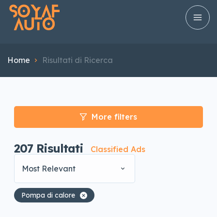
Home
Risultati di Ricerca
More filters
207
Risultati
Classified Ads
Most Relevant
Pompa di calore