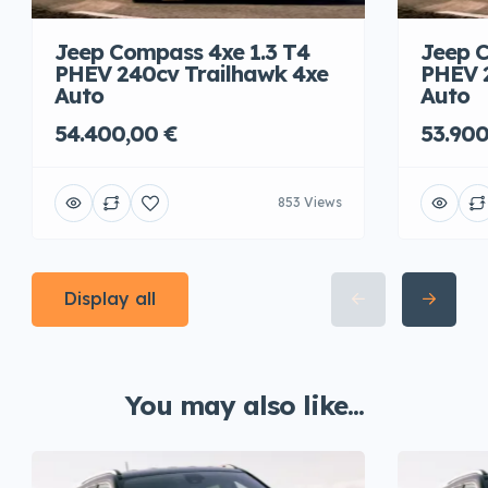
Jeep Compass 4xe 1.3 T4
Jeep C
PHEV 240cv Trailhawk 4xe
PHEV 
Auto
Auto
54.400,00 €
53.900
853 Views
Display all
You may also like...