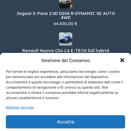
Jaguar E-Pace 2.0D D204 R-DYNAMIC SE AUTO
4WD
64.300,00 €
Renault Nuova Clio 1.6 E-TECH full hybrid
107KW TECHNO
Gestione del Consenso
24.250,00 €
Per fornire le migliori esperienze, utilizziamo tecnologie come i cookie
per memorizzare e/o accedere alle informazioni del dispositivo.
Acconsentire a queste tecnologie ci permetterà di elaborare dati come il
comportamento di navigazione o ID univoci su questo sito. Non
DS DS 4 E-Tense 225 Cross Trocadero
acconsentire o ritirare il consenso potrebbe influire negativamente su
47.800,00 €
alcune caratteristiche e funzioni.
Manage services
Skoda Enyaq iV 85x Sportline 4×4
Accetta
64.950,00 €