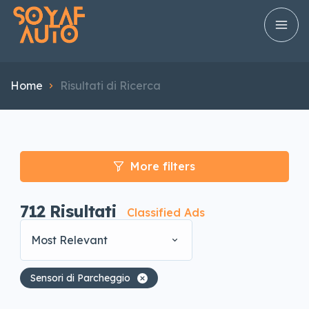
Home
Risultati di Ricerca
More filters
712
Risultati
Classified Ads
Most Relevant
Sensori di Parcheggio