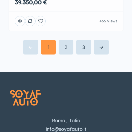
39.350,00 €
465 Views
1
2
3
Roma, Italia
info@soyafauto.it