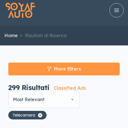
Home
Risultati di Ricerca
More filters
299
Risultati
Classified Ads
Most Relevant
Telecamera