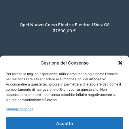
Opel Nuova Corsa Electric Electric 136cv GS
37.500,00 €
Skoda Enyaq Coupé iV RS Advanced 4×4
Gestione del Consenso
67.550,00 €
Per fornire le migliori esperienze, utilizziamo tecnologie come i cookie
per memorizzare e/o accedere alle informazioni del dispositivo.
Acconsentire a queste tecnologie ci permetterà di elaborare dati come il
comportamento di navigazione o ID univoci su questo sito. Non
DS DS 3 PureTech 100 Performance Line
acconsentire o ritirare il consenso potrebbe influire negativamente su
28.650,00 €
alcune caratteristiche e funzioni.
Manage services
Hyundai IONIQ 6 EV 77.4 kWh RWD Evolution
Accetta
59.250,00 €