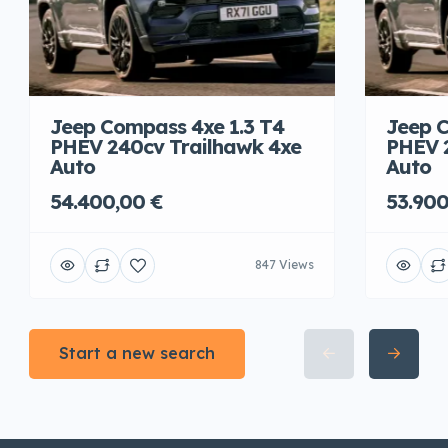
Jeep Compass 4xe 1.3 T4
Jeep C
PHEV 240cv Trailhawk 4xe
PHEV 
Auto
Auto
54.400,00 €
53.900
847 Views
Start a new search