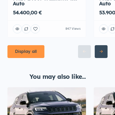
Auto
Auto
54.400,00 €
53.900
847 Views
Display all
You may also like...