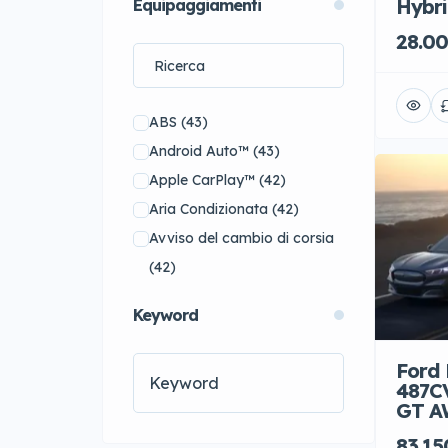
Hybri
Equipaggiamenti
Toyota
(16)
28.00
Volkswagen
(9)
Audi
(0)
BMW
(0)
ABS
(43)
Dodge
(0)
Android Auto™
(43)
Land Rover
(0)
Apple CarPlay™
(42)
Mitsubishi
(0)
Aria Condizionata
(42)
Volvo
(0)
Avviso del cambio di corsia
(42)
Cambio Automatico
(25)
Keyword
Cerchi in Lega
(41)
controllo attivo
Ford
mantenimento corsia
(33)
487C
GT 
Controllo automatico
adattivo della velocità
(39)
83.15