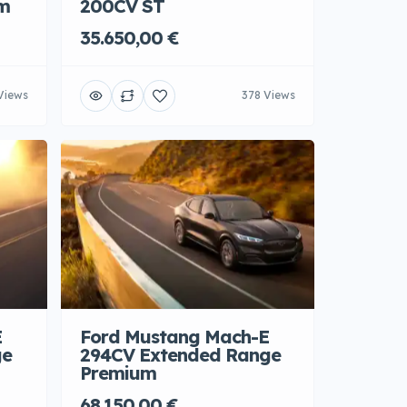
um
200CV ST
35.650,00 €
Views
378 Views
E
Ford Mustang Mach-E
ge
294CV Extended Range
Premium
68.150,00 €