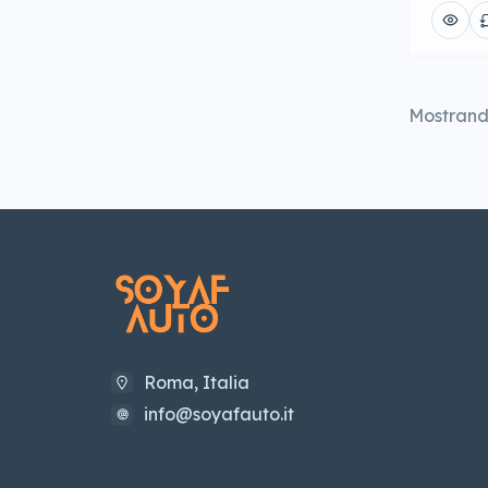
Tetto Panoramico
(28)
Tettuccio Apribile
(29)
Vetri Oscurati
(38)
Mostran
Roma, Italia
info@soyafauto.it