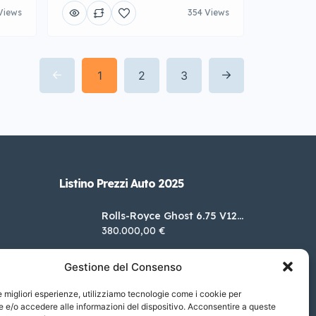
Views
354 Views
1
2
3
Listino Prezzi Auto 2025
Rolls-Royce Ghost 6.75 V12
auto EWB
380.000,00 €
Ferrari SF90 Stradale 4.0
Gestione del Consenso
Hybrid DCT 4WD
430,00 €
le migliori esperienze, utilizziamo tecnologie come i cookie per
Bentley Flying Spur 2.9 V6
e/o accedere alle informazioni del dispositivo. Acconsentire a queste
Hybrid S
256.405,00 €