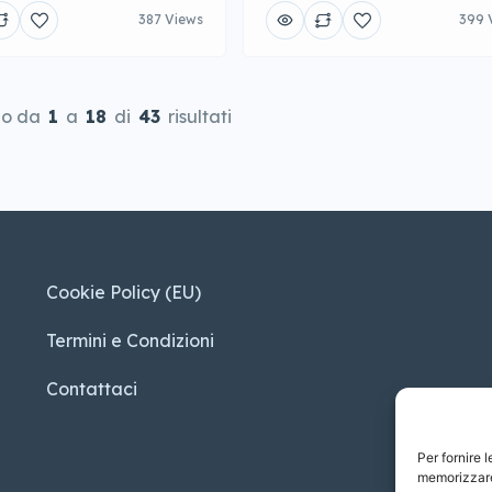
387 Views
399 
do da
1
a
18
di
43
risultati
Cookie Policy (EU)
Termini e Condizioni
Contattaci
Per fornire 
memorizzare 