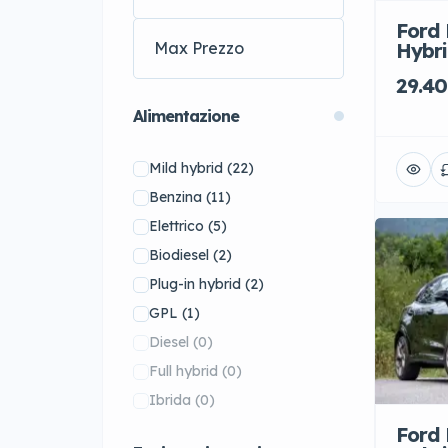
Ford Mustang Mach-E
(5)
Mazda
(1)
Ford 
Ford Puma
(12)
Hybri
McLaren
(1)
29.40
Mercedes-Benz
(1)
MG
(22)
Alimentazione
MINI
(55)
Mild hybrid
(22)
Nissan
(1)
Benzina
(11)
Opel
(3)
Elettrico
(5)
Peugeot
(14)
Biodiesel
(2)
Porsche
(72)
Plug-in hybrid
(2)
Renault
(16)
GPL
(1)
Rolls-Royce
(6)
Diesel
(0)
Skoda
(41)
Full hybrid
(0)
Smart
(25)
Ibrida
(0)
Subaru
(6)
Ford 
Tesla
(9)