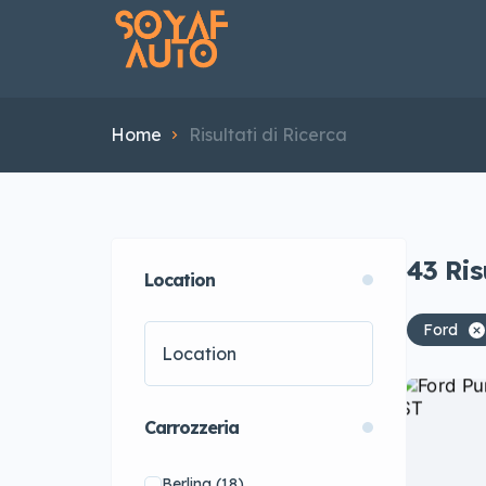
Home
Risultati di Ricerca
43
Ris
Location
Ford
Carrozzeria
Berlina
(18)