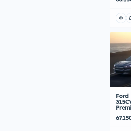
Cruise Control
(42)
Frenata automatica di
emergenza
(42)
Gancio Traino
(26)
Hands-free
(42)
Head-Up Display
(9)
Monitoraggio Angolo Cieco
(35)
Navigatore Satellitare
(42)
Pompa di calore
(8)
Ricarica rapida
(5)
Ford
Sedili in Pelle
(11)
315C
Prem
Sedili Riscaldati
(39)
67.15
Sensori di Parcheggio
(42)
Telecamera
(12)