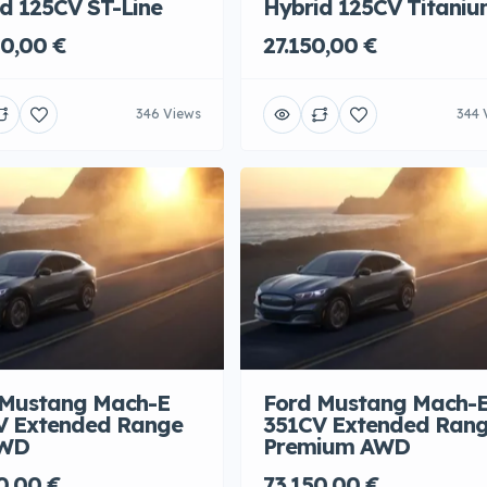
d 125CV ST-Line
Hybrid 125CV Titani
0,00 €
27.150,00 €
346 Views
344 
 Mustang Mach-E
Ford Mustang Mach-
V Extended Range
351CV Extended Ran
AWD
Premium AWD
0,00 €
73.150,00 €