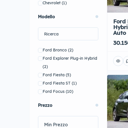
Chevrolet
(1)
Cupra
(26)
Modello
DS
(61)
Ford 
Hybri
Ferrari
(14)
Auto
FIAT
(20)
30.15
Ford
(43)
Ford Bronco
(2)
Honda
(1)
Ford Explorer Plug-in Hybrid
Hyundai
(18)
(2)
Jaguar
(56)
Ford Fiesta
(5)
Jeep
(10)
Ford Fiesta ST
(1)
KIA
(32)
Ford Focus
(10)
Koenigsegg
(1)
Ford Focus ST
(2)
Lamborghini
(15)
Prezzo
Ford Mustang
(2)
Lexus
(34)
Ford Mustang Convertible
Lotus
(5)
(2)
Maserati
(18)