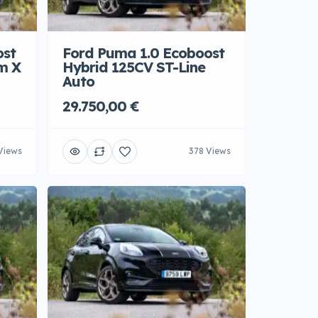
ost
Ford Puma 1.0 Ecoboost
m X
Hybrid 125CV ST-Line
Auto
29.750,00 €
Views
378 Views