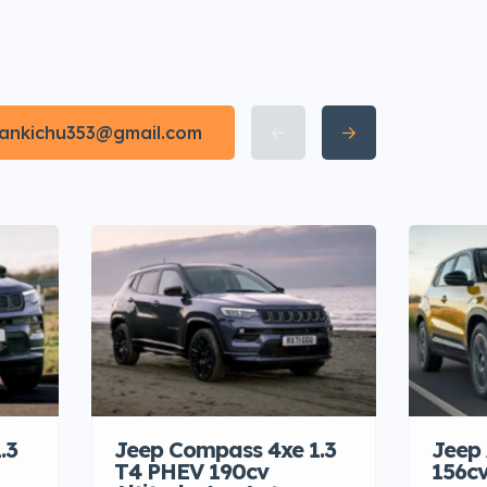
irankichu353@gmail.com
.3
Jeep Compass 4xe 1.3
Jeep
T4 PHEV 190cv
156c