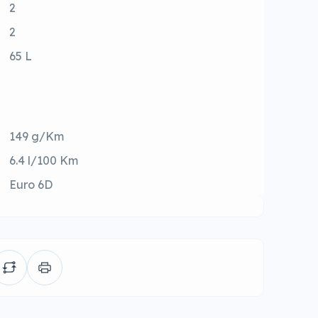
2
2
65 L
149 g/Km
6.4 l/100 Km
Euro 6D