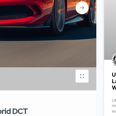
U
L
W
Li
ri
brid DCT
au