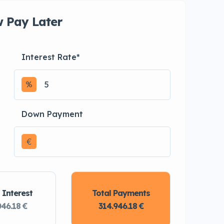
 Pay Later
Interest Rate
*
Down Payment
€
 Interest
Total Payments
046.18 €
314.946.18 €