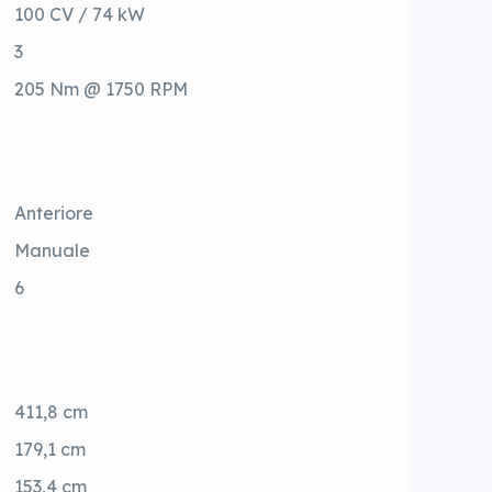
100 CV / 74 kW
3
205 Nm @ 1750 RPM
Anteriore
Manuale
6
411,8 cm
179,1 cm
153,4 cm