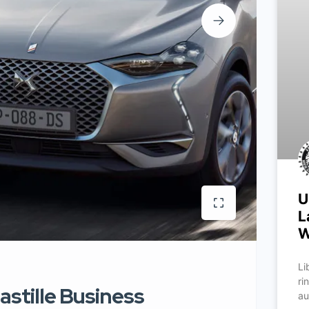
U
L
W
Li
ri
astille Business
au