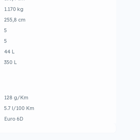
1.170 kg
255,8 cm
5
5
44 L
350 L
128 g/Km
5.7 l/100 Km
Euro 6D