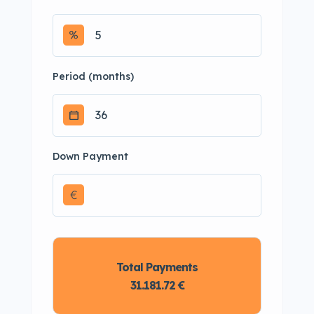
Period (months)
Down Payment
€
Total Payments
31.181.72 €