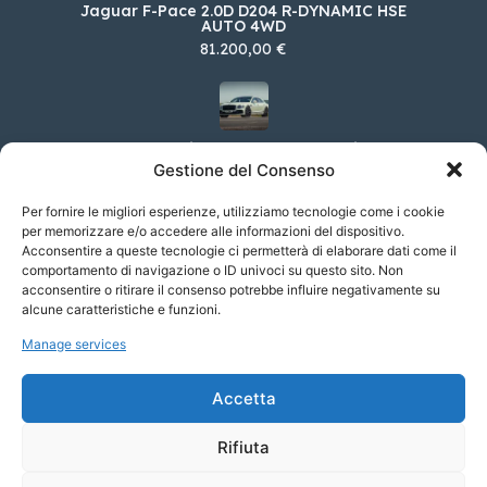
Jaguar F-Pace 2.0D D204 R-DYNAMIC HSE
AUTO 4WD
81.200,00 €
Bentley Flying Spur 6.0 W12 Mulliner
Gestione del Consenso
315.662,00 €
Per fornire le migliori esperienze, utilizziamo tecnologie come i cookie
per memorizzare e/o accedere alle informazioni del dispositivo.
Acconsentire a queste tecnologie ci permetterà di elaborare dati come il
Maserati Grecale 3.0 V6 530cv Trofeo Q4 auto
comportamento di navigazione o ID univoci su questo sito. Non
acconsentire o ritirare il consenso potrebbe influire negativamente su
122.000,00 €
alcune caratteristiche e funzioni.
Manage services
Skoda Enyaq iV 60 Sportline
Accetta
56.550,00 €
Rifiuta