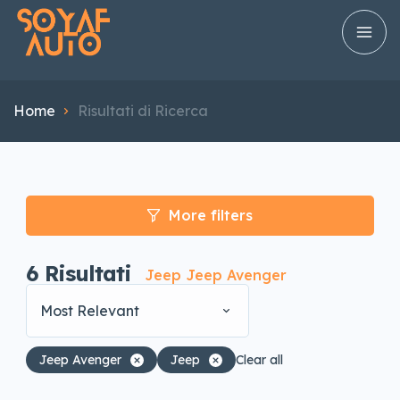
Home
Risultati di Ricerca
More filters
6
Risultati
Jeep Jeep Avenger
Most Relevant
Jeep Avenger
Jeep
Clear all