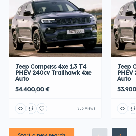
Jeep Compass 4xe 1.3 T4
Jeep C
PHEV 240cv Trailhawk 4xe
PHEV 
Auto
Auto
54.400,00 €
53.900
853 Views
Start a new search