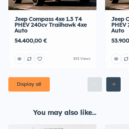
Jeep Compass 4xe 1.3 T4
Jeep C
PHEV 240cv Trailhawk 4xe
PHEV 
Auto
Auto
54.400,00 €
53.900
853 Views
Display all
You may also like...