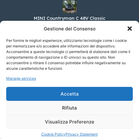
MINI Countryman C 48V Classic
37.000,00 €
Gestione del Consenso
Per fornire le migliori esperienze, utilizziamo tecnologie come i cookie
per memorizzare e/o accedere alle informazioni del dispositivo.
Acconsentire a queste tecnologie ci permetterà di elaborare dati come il
DS DS 7 E-Tense E-Tense 360 4×4 Auto
comportamento di navigazione o ID univoci su questo sito. Non
Performance Line+
acconsentire o ritirare il consenso potrebbe influire negativamente su
65.500,00 €
alcune caratteristiche e funzioni.
Manage services
Skoda Enyaq Coupé iV 85 Sportline Max
Accetta
67.700,00 €
Rifiuta
Visualizza Preferenze
© 2023 Soyaf Auto - Tutti i diritti riservati.
Cookie Policy
Privacy Statement