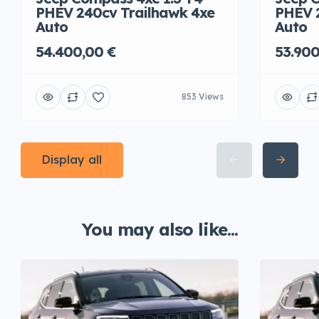
PHEV 240cv Trailhawk 4xe
PHEV 
Auto
Auto
54.400,00 €
53.900
853 Views
Display all
You may also like...