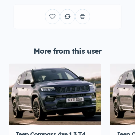
More from this user
Jeep Compass 4xe 1.3 T4
Jeep C