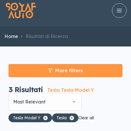
Home
Risultati di Ricerca
More filters
3
Risultati
Tesla Tesla Model Y
Most Relevant
Tesla Model Y
Tesla
Clear all