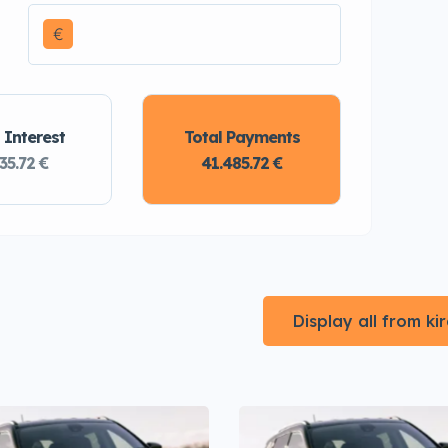
€
 Interest
Total Payments
35.72 €
41.485.72 €
Display all from k