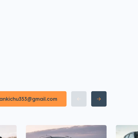
irankichu353@gmail.com