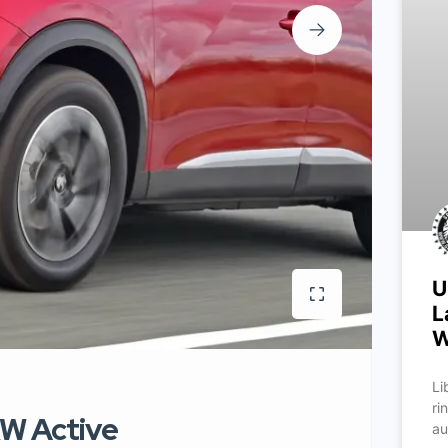
U
L
W
Li
ri
W Active
au