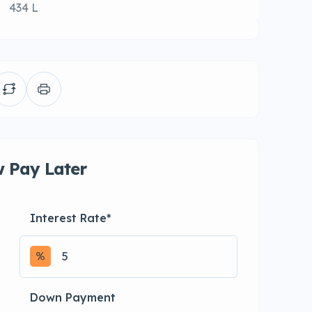
434 L
 Pay Later
Interest Rate
*
Down Payment