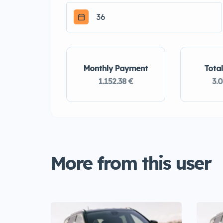
Monthly Payment
Total
1.152.38 €
3.0
More from this user