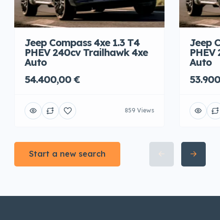
Jeep Compass 4xe 1.3 T4
Jeep C
PHEV 240cv Trailhawk 4xe
PHEV 
Auto
Auto
54.400,00 €
53.900
859 Views
Start a new search