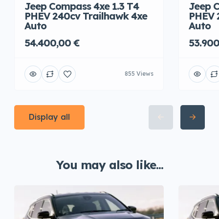
Jeep Compass 4xe 1.3 T4
Jeep C
PHEV 240cv Trailhawk 4xe
PHEV 
Auto
Auto
54.400,00 €
53.900
855 Views
Display all
You may also like...