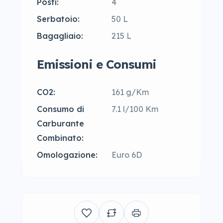
Posti:
4
Serbatoio:
50 L
Bagagliaio:
215 L
Emissioni e Consumi
CO2:
161 g/Km
Consumo di
7.1 l/100 Km
Carburante
Combinato:
Omologazione:
Euro 6D